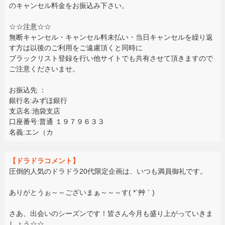
のキャンセル料金をお振込み下さい。
☆☆注意☆☆
無断キャンセル・キャンセル料未払い・当日キャンセルを繰り返
す方は以後のご利用をご遠慮頂くと同時に
ブラックリスト登録を行い他サイトでも共有させて頂きますので
ご注意くださいませ。
お振込先 ：
銀行名:みずほ銀行
支店名:池袋支店
口座番号:普通 １９７９６３３
名義:エン（カ
【ドラドラコメント】
圧倒的人気のドラドラ20代限定企画は、いつも満員御礼です。
ありがとうぉ～～ございまぁ～～～す( *´艸｀)
さあ、出会いのシーズンです！皆さん今月も盛り上がっていきま
しょう☆☆