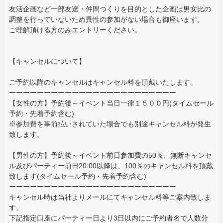
友活企画など一部友達・仲間つくりを目的とした企画は男女比の
調整を行っていないため異性の参加がない場合も御座います。
ご理解頂ける方のみエントリーください。
【キャンセルについて】
ご予約以降のキャンセルはキャンセル料を頂戴いたします。
ーーーーーーーーーーーーーーーーーーーーーーーー
【女性の方】予約後～イベント当日一律１５００円(タイムセール
予約・先着予約含む)
※参加費を事前払いされていた場合でも別途キャンセル料が発生
致します。
【男性の方】予約後～イベント前日参加費の50％、無断キャンセ
ル及びパーティー前日20:00以降は、100％のキャンセル料を頂戴
致します(タイムセール予約・先着予約含む)
ーーーーーーーーーーーーーーーーーーーーーーーー
キャンセル時は当社よりメールにてキャンセル料等ご案内致しま
す。
下記指定口座にパーティー日より3日以内にご予約者名で人数分