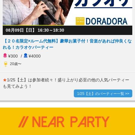
08月09日【日】 16:30～18:30
【２０名限定×ルーム代無料】豪華お菓子付！音楽があれば仲良くな
れる！カラオケパーティー
¥300
/
¥4000
20歳〜
★
1/25【土】は参加者続々！盛り上がり必至の他の人気パーティー
も見てみよう！
1/25【土】のパーティー一覧 >>