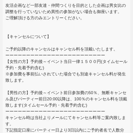
友活企画など一部友達・仲間つくりを目的とした企画は男女比の
調整を行っていないため異性の参加がない場合も御座います。
ご理解頂ける方のみエントリーください。
【キャンセルについて】
ご予約以降のキャンセルはキャンセル料を頂戴いたします。
ーーーーーーーーーーーーーーーーーーーーーーーー
【女性の方】予約後～イベント当日一律１５００円(タイムセール
予約・先着予約含む)
※参加費を事前払いされていた場合でも別途キャンセル料が発生
致します。
【男性の方】予約後～イベント前日参加費の50％、無断キャンセ
ル及びパーティー前日20:00以降は、100％のキャンセル料を頂戴
致します(タイムセール予約・先着予約含む)
ーーーーーーーーーーーーーーーーーーーーーーーー
キャンセル時は当社よりメールにてキャンセル料等ご案内致しま
す。
下記指定口座にパーティー日より3日以内にご予約者名で人数分