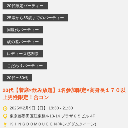
20代限定パーティー
25歳から35歳までのパーティー
同世代パーティー
歳の差パーティー
レディース感謝祭
こだわりパーティー
20代〜30代
20代【着席×飲み放題】1名参加限定×高身長１７０以
上男性限定！合コン
2025年2月9日【日】 19:30 - 21:30
東京都墨田区江東橋4-13-14 プラザＧ５ビル 4F
ＫＩＮＧＤＯＭＱＵＥＥＮ(キングダムクイーン)