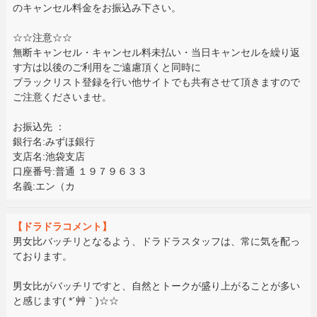
のキャンセル料金をお振込み下さい。
☆☆注意☆☆
無断キャンセル・キャンセル料未払い・当日キャンセルを繰り返
す方は以後のご利用をご遠慮頂くと同時に
ブラックリスト登録を行い他サイトでも共有させて頂きますので
ご注意くださいませ。
お振込先 ：
銀行名:みずほ銀行
支店名:池袋支店
口座番号:普通 １９７９６３３
名義:エン（カ
【ドラドラコメント】
男女比バッチリとなるよう、ドラドラスタッフは、常に気を配っ
ております。
男女比がバッチリですと、自然とトークが盛り上がることが多い
と感じます( *´艸｀)☆☆