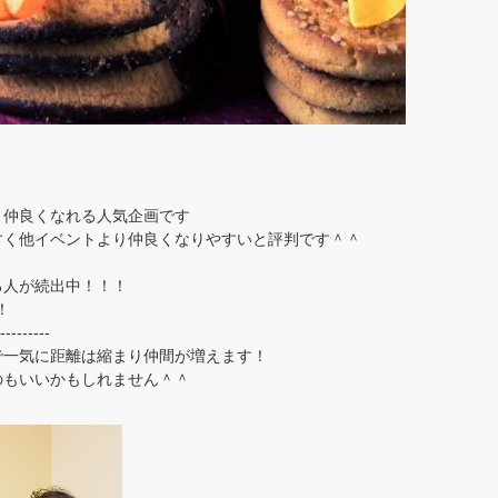
と仲良くなれる人気企画です
すく他イベントより仲良くなりやすいと評判です＾＾
る人が続出中！！！
！
---------
で一気に距離は縮まり仲間が増えます！
のもいいかもしれません＾＾