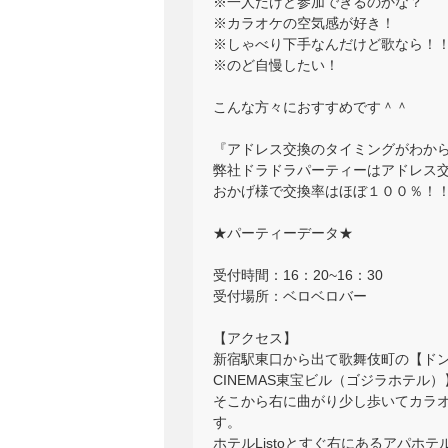
※一人だけど参加できるのかな？
※カラオケの空気感が好き！
※しゃべり下手なんだけど歌なら！
※のど自慢したい！
こんな方々におすすめです＾＾
『アドレス交換のタイミングがわか
弊社ドラドラパーティーはアドレス
おかげ様で交換率はほぼ１００％！
★パーティーデータ★
受付時間：16：20~16：30
受付場所：ベロベロバー
【アクセス】
新宿駅東口から出て歌舞伎町の【ドン
CINEMAS東宝ビル（ゴジラホテル
そこから右に曲がり少し歩いてカラオ
す。
ホテルListoとすぐ右にあるアパ