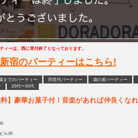
ティーは、既に受付終了となっております。
新宿のパーティーはこちら!
5歳までのパーティー
同世代パーティー
歳の差パーティー
ー
20代〜30代
無料】豪華お菓子付！音楽があれば仲良くな
30
ビル3F