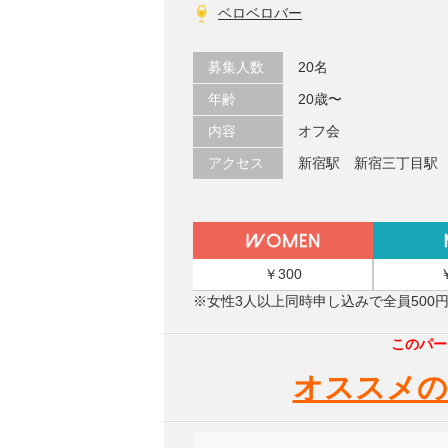
ベロベロバー
募集人数
20名
年齢
20歳〜
内容
オフ会
アクセス
新宿駅 新宿三丁目駅
￥300
※女性3人以上同時申し込みで全員500
このパー
オススメの