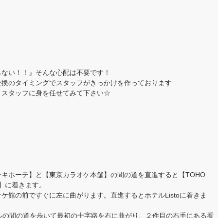
！
らない！！』そんな心配は不要です！
交換のタイミングでスタッフがきっかけを作っております
！スタッフに身を任せてみて下さい☆
キホーテ】と【東京カラオケ本舗】の間の道を直進すると【TOHO
）】に着きます。
ケ館の前ですぐに左に曲がります。直進するとホテルListoに着きま
ホテルの間の道を歩いて最初の十字路を右に曲がり、２件目の右手にある看