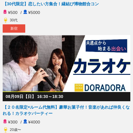
【30代限定】恋したい方集合！縁結び博物館合コン
¥500
/
¥5000
30代
新宿
08月09日【日】 16:30～18:30
【２０名限定×ルーム代無料】豪華お菓子付！音楽があれば仲良くな
れる！カラオケパーティー
¥300
/
¥4000
20歳〜