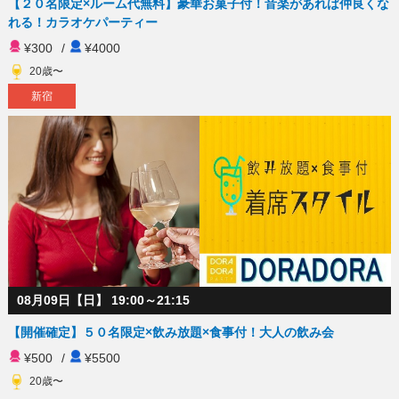
【２０名限定×ルーム代無料】豪華お菓子付！音楽があれば仲良くな
れる！カラオケパーティー
¥300
/
¥4000
20歳〜
新宿
08月09日【日】 19:00～21:15
【開催確定】５０名限定×飲み放題×食事付！大人の飲み会
¥500
/
¥5500
20歳〜