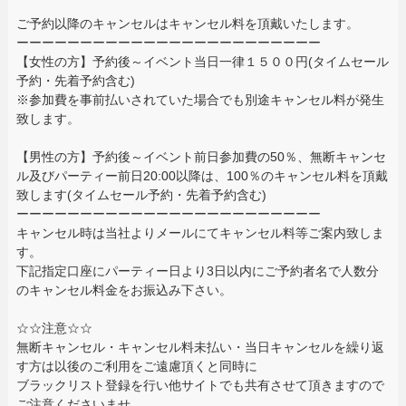
ご予約以降のキャンセルはキャンセル料を頂戴いたします。
ーーーーーーーーーーーーーーーーーーーーーーーー
【女性の方】予約後～イベント当日一律１５００円(タイムセール
予約・先着予約含む)
※参加費を事前払いされていた場合でも別途キャンセル料が発生
致します。
【男性の方】予約後～イベント前日参加費の50％、無断キャンセ
ル及びパーティー前日20:00以降は、100％のキャンセル料を頂戴
致します(タイムセール予約・先着予約含む)
ーーーーーーーーーーーーーーーーーーーーーーーー
キャンセル時は当社よりメールにてキャンセル料等ご案内致しま
す。
下記指定口座にパーティー日より3日以内にご予約者名で人数分
のキャンセル料金をお振込み下さい。
☆☆注意☆☆
無断キャンセル・キャンセル料未払い・当日キャンセルを繰り返
す方は以後のご利用をご遠慮頂くと同時に
ブラックリスト登録を行い他サイトでも共有させて頂きますので
ご注意くださいませ。