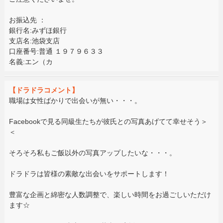
お振込先 ：
銀行名:みずほ銀行
支店名:池袋支店
口座番号:普通 １９７９６３３
名義:エン（カ
【ドラドラコメント】
職場は女性ばかりで出会いが無い・・・。
Facebookで見る同級生たちが彼氏との写真あげてて幸せそう＞
＜
そろそろ私もご飯以外の写真アップしたいな・・・。
ドラドラは皆様の素敵な出会いをサポートします！
豊富な企画と綿密な人数調整で、楽しい時間をお過ごしいただけ
ます☆