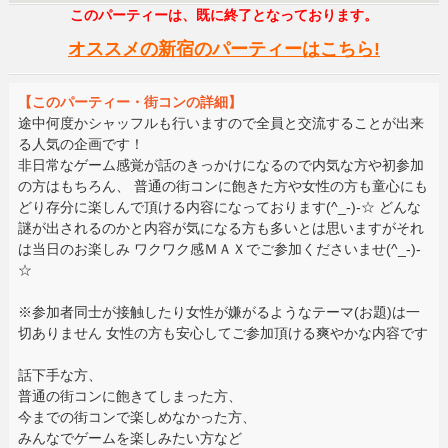
このパーティーは、既に終了となっております。
オススメの新宿のパーティーはこちら!
【このパーティー・街コンの詳細】
途中何度かシャッフルも行いますので全員と交流することが出来
る人気の企画です！
非日常なゲーム感覚が話のきっかけになるので内気な方や初参加
の方はもちろん、 普通の街コンに飽きた方や女性の方も童心にも
どり存分に楽しんで頂ける内容になっております(^_-)-☆ どんな
謎が出されるのかと内容が気になる方も多いとは思いますがそれ
は当日のお楽しみ ワクワク感ＭＡＸでご参加くださいませ(^_-)-
☆
※参加者同士が接触したり女性が嫌がるようなテーマ(お題)は一
切ありません 女性の方も安心してご参加頂ける爽やかな内容です
話下手な方、
普通の街コンに飽きてしまった方、
今までの街コンで楽しめなかった方、
みんなでゲームを楽しみたい方など