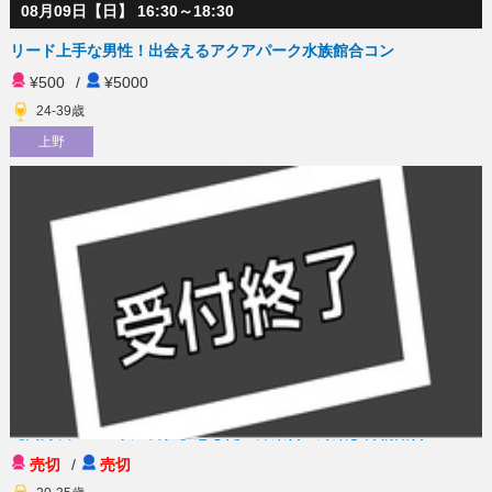
08月09日【日】 16:30～18:30
リード上手な男性！出会えるアクアパーク水族館合コン
¥500
/
¥5000
24-39歳
上野
08月09日【日】 13:00～15:00
【高身長１７０以上男性】恋したい方集合！縁結び博物館合コン
売切
/
売切