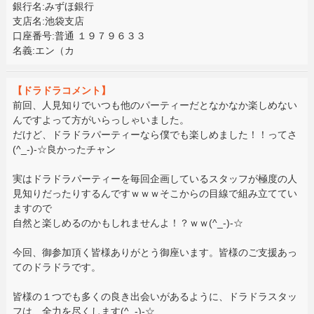
銀行名:みずほ銀行
支店名:池袋支店
口座番号:普通 １９７９６３３
名義:エン（カ
【ドラドラコメント】
前回、人見知りでいつも他のパーティーだとなかなか楽しめない
んですよって方がいらっしゃいました。
だけど、ドラドラパーティーなら僕でも楽しめました！！ってさ
(^_-)-☆良かったチャン
実はドラドラパーティーを毎回企画しているスタッフが極度の人
見知りだったりするんですｗｗｗそこからの目線で組み立ててい
ますので
自然と楽しめるのかもしれませんよ！？ｗｗ(^_-)-☆
今回、御参加頂く皆様ありがとう御座います。皆様のご支援あっ
てのドラドラです。
皆様の１つでも多くの良き出会いがあるように、ドラドラスタッ
フは、全力を尽くします(^_-)-☆