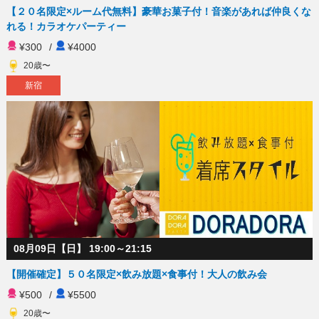
【２０名限定×ルーム代無料】豪華お菓子付！音楽があれば仲良くな
れる！カラオケパーティー
¥300
/
¥4000
20歳〜
新宿
08月09日【日】 19:00～21:15
【開催確定】５０名限定×飲み放題×食事付！大人の飲み会
¥500
/
¥5500
20歳〜