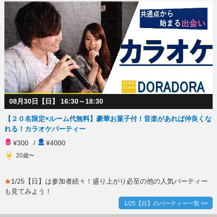
08月30日【日】 16:30～18:30
【２０名限定×ルーム代無料】豪華お菓子付！音楽があれば仲良くな
れる！カラオケパーティー
¥300
/
¥4000
20歳〜
★
1/25【日】は参加者続々！盛り上がり必至の他の人気パーティー
も見てみよう！
1/25【日】のパーティー一覧 >>