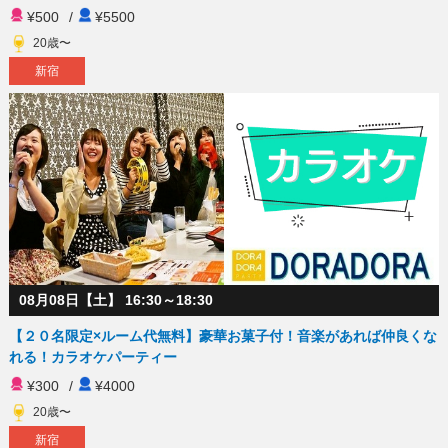
¥500
/
¥5500
20歳〜
新宿
08月08日【土】 16:30～18:30
【２０名限定×ルーム代無料】豪華お菓子付！音楽があれば仲良くな
れる！カラオケパーティー
¥300
/
¥4000
20歳〜
新宿