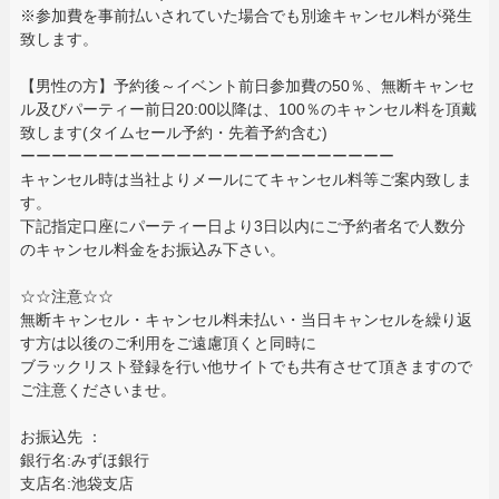
※参加費を事前払いされていた場合でも別途キャンセル料が発生
致します。
【男性の方】予約後～イベント前日参加費の50％、無断キャンセ
ル及びパーティー前日20:00以降は、100％のキャンセル料を頂戴
致します(タイムセール予約・先着予約含む)
ーーーーーーーーーーーーーーーーーーーーーーーー
キャンセル時は当社よりメールにてキャンセル料等ご案内致しま
す。
下記指定口座にパーティー日より3日以内にご予約者名で人数分
のキャンセル料金をお振込み下さい。
☆☆注意☆☆
無断キャンセル・キャンセル料未払い・当日キャンセルを繰り返
す方は以後のご利用をご遠慮頂くと同時に
ブラックリスト登録を行い他サイトでも共有させて頂きますので
ご注意くださいませ。
お振込先 ：
銀行名:みずほ銀行
支店名:池袋支店