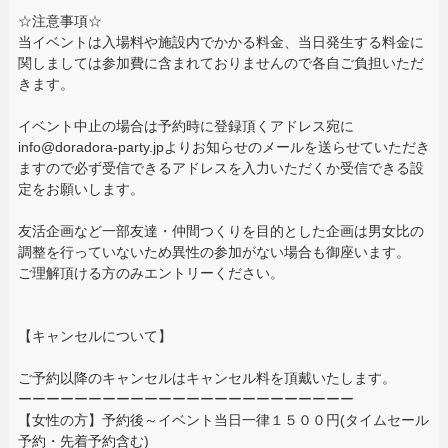
☆注意事項☆
当イベントは入場料や施設内でかかる料金、当日発生する料金に
関しましては参加費に含まれておりませんので各自ご負担いただ
きます。
イベント中止の場合は予約時に登録頂くアドレス宛に
info@doradora-party.jpよりお知らせのメールを送らせていただき
ますので必ず受信できるアドレスを入力いただくか受信できる設
定をお願いします。
友活企画など一部友達・仲間つくりを目的とした企画は男女比の
調整を行っていないため異性の参加がない場合も御座います。
ご理解頂ける方のみエントリーください。
【キャンセルについて】
ご予約以降のキャンセルはキャンセル料を頂戴いたします。
ーーーーーーーーーーーーーーーーーーーーーーーー
【女性の方】予約後～イベント当日一律１５００円(タイムセール
予約・先着予約含む)