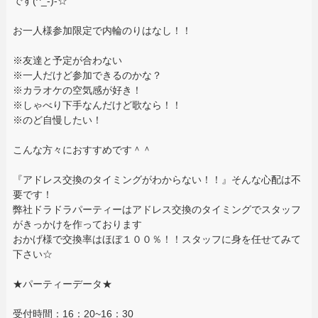
です(^_-)-☆
お一人様参加限定で内輪のりはなし！！
※友達と予定が合わない
※一人だけど参加できるのかな？
※カラオケの空気感が好き！
※しゃべり下手なんだけど歌なら！！
※のど自慢したい！
こんな方々におすすめです＾＾
『アドレス交換のタイミングがわからない！！』そんな心配は不
要です！
弊社ドラドラパーティーはアドレス交換のタイミングでスタッフ
がきっかけを作っております
おかげ様で交換率はほぼ１００％！！スタッフに身を任せてみて
下さい☆
★パーティーデータ★
受付時間：16：20~16：30