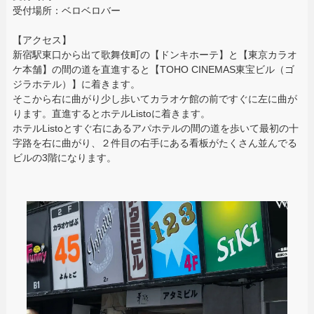
受付場所：ベロベロバー
【アクセス】
新宿駅東口から出て歌舞伎町の【ドンキホーテ】と【東京カラオ
ケ本舗】の間の道を直進すると【TOHO CINEMAS東宝ビル（ゴ
ジラホテル）】に着きます。
そこから右に曲がり少し歩いてカラオケ館の前ですぐに左に曲が
ります。直進するとホテルListoに着きます。
ホテルListoとすぐ右にあるアパホテルの間の道を歩いて最初の十
字路を右に曲がり、２件目の右手にある看板がたくさん並んでる
ビルの3階になります。