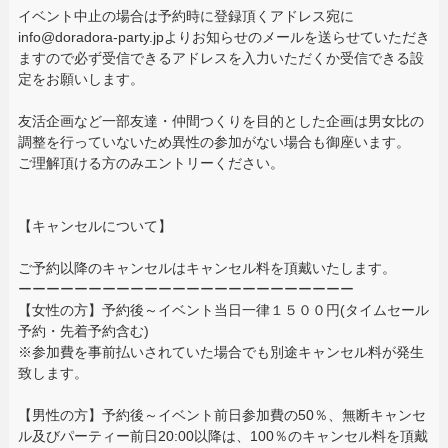
イベント中止の場合は予約時に登録頂くアドレス宛に
info@doradora-party.jpよりお知らせのメールを送らせていただき
ますので必ず受信できるアドレスを入力いただくか受信できる設
定をお願いします。
友活企画など一部友達・仲間つくりを目的とした企画は男女比の
調整を行っていないため異性の参加がない場合も御座います。
ご理解頂ける方のみエントリーください。
【キャンセルについて】
ご予約以降のキャンセルはキャンセル料を頂戴いたします。
ーーーーーーーーーーーーーーーーーーーーーーーー
【女性の方】予約後～イベント当日一律１５００円(タイムセール
予約・先着予約含む)
※参加費を事前払いされていた場合でも別途キャンセル料が発生
致します。
【男性の方】予約後～イベント前日参加費の50％、無断キャンセ
ル及びパーティー前日20:00以降は、100％のキャンセル料を頂戴