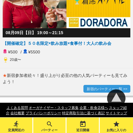
08月09日【日】 19:00～21:15
【開催確定】５０名限定×飲み放題×食事付！大人の飲み会
¥500
/
¥5500
20歳〜
★
新宿参加者続々！盛り上がり必至の他の人気パーティーも見てみ
よう！
新宿のパーティー一覧 >>
よくある質問
オーガナイザー・スタッフ募集
企業・飲食店様へ
スタッフ紹
介
会社概要
プライバシーポリシー
特定商取引法に基づく表記
サイトマップ




Copyright (C) 2014
東京周辺の街コン【Dora Dora Party】
All Rights Reserved.
定員間近の
パーティー
近日開催
お気に入りの