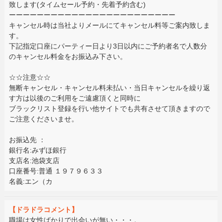
致します(タイムセール予約・先着予約含む)
ーーーーーーーーーーーーーーーーーーーーーーーー
キャンセル時は当社よりメールにてキャンセル料等ご案内致しま
す。
下記指定口座にパーティー日より3日以内にご予約者名で人数分
のキャンセル料金をお振込み下さい。
☆☆注意☆☆
無断キャンセル・キャンセル料未払い・当日キャンセルを繰り返
す方は以後のご利用をご遠慮頂くと同時に
ブラックリスト登録を行い他サイトでも共有させて頂きますので
ご注意くださいませ。
お振込先 ：
銀行名:みずほ銀行
支店名:池袋支店
口座番号:普通 １９７９６３３
名義:エン（カ
【ドラドラコメント】
職場は女性ばかりで出会いが無い・・・。