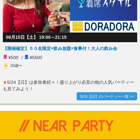
08月15日【土】 19:00～21:15
【開催確定】５０名限定×飲み放題×食事付！大人の飲み会
¥500
/
¥5500
20歳〜
★
5/24【日】は参加者続々！盛り上がり必至の他の人気パーティー
も見てみよう！
5/24【日】のパーティー一覧 >>