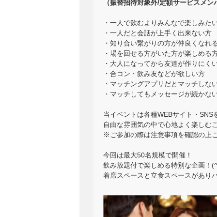
（振替招待対象外/定額サービスメン
・一人で飲むよりみんなで楽しみた
・一人だと会話が上手く出来ない方
・知り合い繋がりの方が仲良くなれ
・場を回せる方がいた方が楽しめる
・大人になってから友達が作りにく
・合コン・飲み友などが欲しい方
・マッチングアプリだとマッチしな
・マッチしてもメッセージが続かな
当イベントは各種WEBサイト・SNS
自由な雰囲気の中で心地よく楽しむ
※ご参加の際は注意事項を確認の上
今回は最大50名規模で開催！
飲み放題付で楽しめる特別な企画！(^_
着席スペースと立食スペースがあり