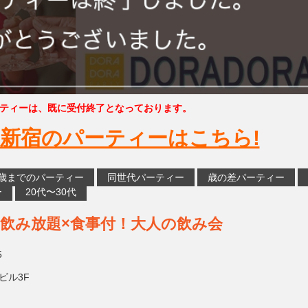
ティーは、既に受付終了となっております。
新宿のパーティーはこちら!
5歳までのパーティー
同世代パーティー
歳の差パーティー
ー
20代〜30代
×飲み放題×食事付！大人の飲み会
5
ビル3F