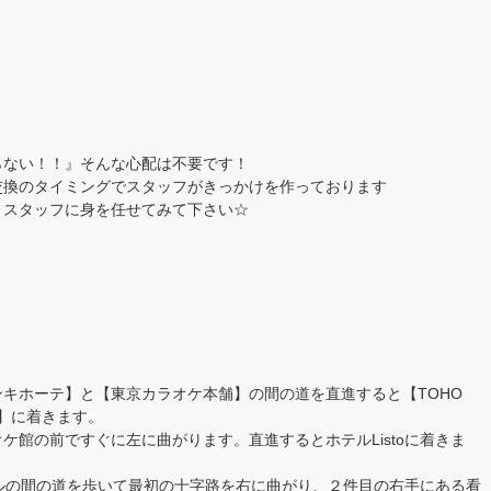
！
らない！！』そんな心配は不要です！
交換のタイミングでスタッフがきっかけを作っております
！スタッフに身を任せてみて下さい☆
キホーテ】と【東京カラオケ本舗】の間の道を直進すると【TOHO
）】に着きます。
ケ館の前ですぐに左に曲がります。直進するとホテルListoに着きま
ホテルの間の道を歩いて最初の十字路を右に曲がり、２件目の右手にある看