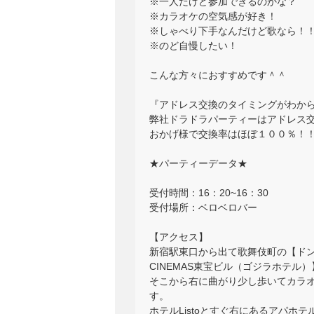
※一人だけど参加できるのかな？
※カラオケの空気感が好き！
※しゃべり下手なんだけど歌なら！
※のど自慢したい！
こんな方々におすすめです＾＾
『アドレス交換のタイミングがわか
弊社ドラドラパーティーはアドレス
おかげ様で交換率はほぼ１００％！
★パーティーデータ★
受付時間：16：20~16：30
受付場所：ベロベロバー
【アクセス】
新宿駅東口から出て歌舞伎町の【ドン
CINEMAS東宝ビル（ゴジラホテル
そこから右に曲がり少し歩いてカラオ
す。
ホテルListoとすぐ右にあるアパ