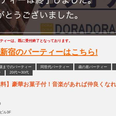
ティーは、既に受付終了となっております。
新宿のパーティーはこちら!
5歳までのパーティー
同世代パーティー
歳の差パーティー
ー
20代〜30代
無料】豪華お菓子付！音楽があれば仲良くな
0
ビル3F