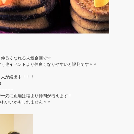
と仲良くなれる人気企画です
すく他イベントより仲良くなりやすいと評判です＾＾
る人が続出中！！！
！
---------
で一気に距離は縮まり仲間が増えます！
のもいいかもしれません＾＾