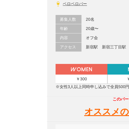
ベロベロバー
募集人数
20名
年齢
20歳〜
内容
オフ会
アクセス
新宿駅 新宿三丁目駅
￥300
※女性3人以上同時申し込みで全員500
このパー
オススメの