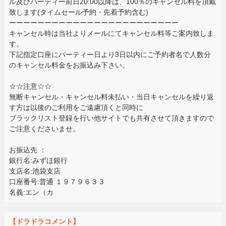
ル及びパーティー前日20:00以降は、100％のキャンセル料を頂戴
致します(タイムセール予約・先着予約含む)
ーーーーーーーーーーーーーーーーーーーーーーーー
キャンセル時は当社よりメールにてキャンセル料等ご案内致しま
す。
下記指定口座にパーティー日より3日以内にご予約者名で人数分
のキャンセル料金をお振込み下さい。
☆☆注意☆☆
無断キャンセル・キャンセル料未払い・当日キャンセルを繰り返
す方は以後のご利用をご遠慮頂くと同時に
ブラックリスト登録を行い他サイトでも共有させて頂きますので
ご注意くださいませ。
お振込先 ：
銀行名:みずほ銀行
支店名:池袋支店
口座番号:普通 １９７９６３３
名義:エン（カ
【ドラドラコメント】