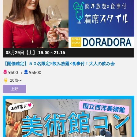
08月29日【土】 19:00～21:15
【開催確定】５０名限定×飲み放題×食事付！大人の飲み会
¥500
/
¥5500
20歳〜
上野