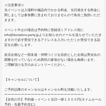
☆注意事項☆
当イベントは入場料や施設内でかかる料金、当日発生する料金に
関しましては参加費に含まれておりませんので各自ご負担いただ
きます。
イベント中止の場合は予約時に登録頂くアドレス宛に
info@doradora-party.jpよりお知らせのメールを送らせていただき
ますので必ず受信できるアドレスを入力いただくか受信できる設
定をお願いします。
友活企画など一部友達・仲間つくりを目的とした企画は男女比の
調整を行っていないため異性の参加がない場合も御座います。
ご理解頂ける方のみエントリーください。
【キャンセルについて】
ご予約以降のキャンセルはキャンセル料を頂戴いたします。
ーーーーーーーーーーーーーーーーーーーーーーーー
【女性の方】予約後～イベント当日一律１５００円(タイムセール
予約・先着予約含む)