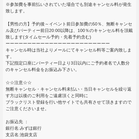
※参加費を事前払いされていた場合でも別途キャンセル料が発生
致します。
【男性の方】予約後～イベント前日参加費の50％、無断キャンセ
ル及びパーティー前日20:00以降は、100％のキャンセル料を頂戴
致します(タイムセール予約・先着予約含む)
ーーーーーーーーーーーーーーーーーーーーーーーー
キャンセル時は当社よりメールにてキャンセル料等ご案内致しま
す。
下記指定口座にパーティー日より3日以内にご予約者名で人数分
のキャンセル料金をお振込み下さい。
☆☆注意☆☆
無断キャンセル・キャンセル料未払い・当日キャンセルを繰り返
す方は以後のご利用をご遠慮頂くと同時に
ブラックリスト登録を行い他サイトでも共有させて頂きますので
ご注意くださいませ。
お振込先 ：
銀行名:みずほ銀行
支店名:池袋支店