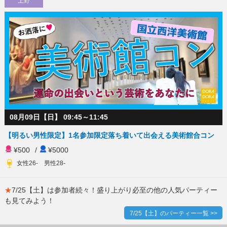
上野
08月09日【日】 09:45～11:45
【明るい男性限定】1名参加限定落ち着いて出会える美術館合コン
¥500
/
¥5000
女性26- 男性28-
★
7/25【土】は参加者続々！盛り上がり必至の他の人気パーティー
も見てみよう！
7/25【土】のパーティー一覧 >>