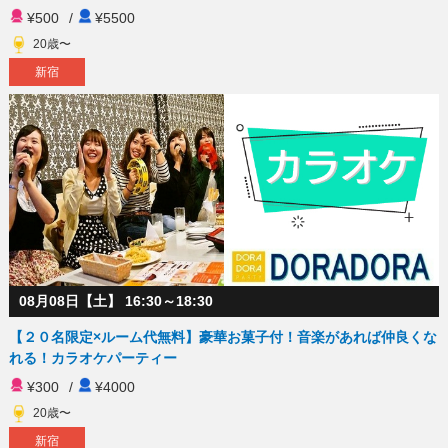
¥500
/
¥5500
20歳〜
新宿
08月08日【土】 16:30～18:30
【２０名限定×ルーム代無料】豪華お菓子付！音楽があれば仲良くな
れる！カラオケパーティー
¥300
/
¥4000
20歳〜
新宿