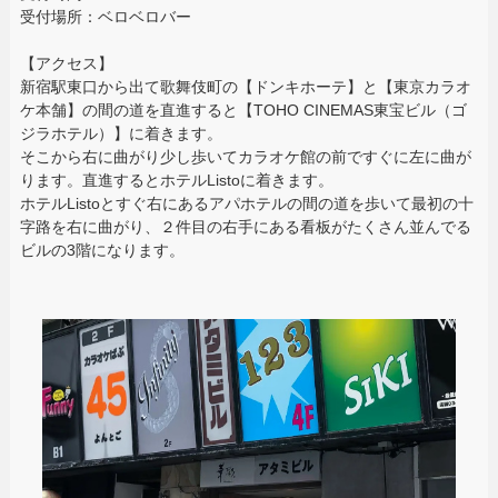
受付場所：ベロベロバー
【アクセス】
新宿駅東口から出て歌舞伎町の【ドンキホーテ】と【東京カラオ
ケ本舗】の間の道を直進すると【TOHO CINEMAS東宝ビル（ゴ
ジラホテル）】に着きます。
そこから右に曲がり少し歩いてカラオケ館の前ですぐに左に曲が
ります。直進するとホテルListoに着きます。
ホテルListoとすぐ右にあるアパホテルの間の道を歩いて最初の十
字路を右に曲がり、２件目の右手にある看板がたくさん並んでる
ビルの3階になります。