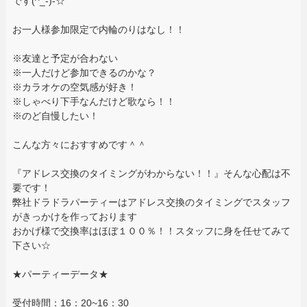
です(^_-)-☆
お一人様参加限定で内輪のりはなし！！
※友達と予定が合わない
※一人だけど参加できるのかな？
※カラオケの空気感が好き！
※しゃべり下手なんだけど歌なら！！
※のど自慢したい！
こんな方々におすすめです＾＾
『アドレス交換のタイミングがわからない！！』そんな心配は不
要です！
弊社ドラドラパーティーはアドレス交換のタイミングでスタッフ
がきっかけを作っております
おかげ様で交換率はほぼ１００％！！スタッフに身を任せてみて
下さい☆
★パーティーデータ★
受付時間：16：20~16：30