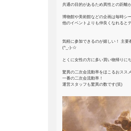
共通の目的があるため異性との距離
博物館や美術館などの企画は毎時シ
他のイベントよりも仲良くなれるとデー
気軽に参加できるのが嬉しい！ 主要
(^_-)-☆
とくに女性の方に多い買い物帰りに
驚異の二次会流動率をほこるおススメ
一番の二次会流動率！
運営スタッフも驚異の数です(笑)