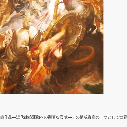
の建築作品―近代建築運動への顕著な貢献―」の構成資産の一つとして世