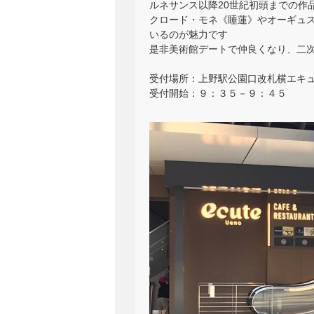
ルネサンス以降20世紀初頭までの作
クロード・モネ《睡蓮》やオーギュ
いるのが魅力です
是非美術館デートで仲良くなり、二
受付場所：上野駅公園口改札横エキ
受付開始：９：３５－９：４５