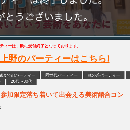
ティーは、既に受付終了となっております。
上野のパーティーはこちら!
5歳までのパーティー
同世代パーティー
歳の差パーティー
ー
20代〜30代
名参加限定落ち着いて出会える美術館合コ
5