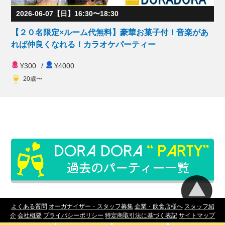
2026-06-07【日】16:30〜18:30
【２０名限定×ルーム代無料】豪華お菓子付！音楽があ
れば仲良くなれる！カラオケパーティー
¥300
/
¥4000
20歳〜
よくある質問
オーガナイザー・スタッフ募集
企業・飲食店様へ
スタッフ紹
介
会社概要
プライバシーポリシー
特定商取引法に基づく表記
サイトマップ