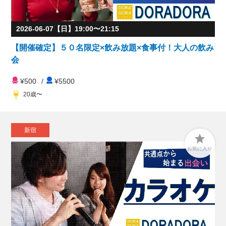
2026-06-07【日】19:00〜21:15
【開催確定】５０名限定×飲み放題×食事付！大人の飲み
会
¥500
/
¥5500
20歳〜
新宿

お気に入り