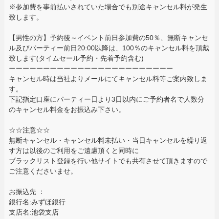
※参加費を事前払いされていた場合でも別途キャンセル料が発生
致します。
【男性の方】予約後～イベント前日参加費の50％、無断キャンセ
ル及びパーティー前日20:00以降は、100％のキャンセル料を頂戴
致します(タイムセール予約・先着予約含む)
ーーーーーーーーーーーーーーーーーーーーーーーー
キャンセル時は当社よりメールにてキャンセル料等ご案内致しま
す。
下記指定口座にパーティー日より3日以内にご予約者名で人数分
のキャンセル料金をお振込み下さい。
☆☆注意☆☆
無断キャンセル・キャンセル料未払い・当日キャンセルを繰り返
す方は以後のご利用をご遠慮頂くと同時に
ブラックリスト登録を行い他サイトでも共有させて頂きますので
ご注意くださいませ。
お振込先 ：
銀行名:みずほ銀行
支店名:池袋支店