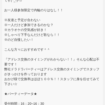
です(^_-)-☆
お一人様参加限定で内輪のりはなし！！
※友達と予定が合わない
※一人だけど参加できるのかな？
※カラオケの空気感が好き！
※しゃべり下手なんだけど歌なら！！
※のど自慢したい！
こんな方々におすすめです＾＾
『アドレス交換のタイミングがわからない！！』そんな心配は不
要です！
弊社ドラドラパーティーはアドレス交換のタイミングでスタッフ
がきっかけを作っております
おかげ様で交換率はほぼ１００％！！スタッフに身を任せてみて
下さい☆
★パーティーデータ★
受付時間：16：20~16：30