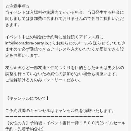
☆注意事項☆
当イベントは入場料や施設内でかかる料金、当日発生する料金に
関しましては参加費に含まれておりませんので各自ご負担いただ
きます。
イベント中止の場合は予約時に登録頂くアドレス宛に
info@doradora-party.jpよりお知らせのメールを送らせていただき
ますので必ず受信できるアドレスを入力いただくか受信できる設
定をお願いします。
友活企画など一部友達・仲間つくりを目的とした企画は男女比の
調整を行っていないため異性の参加がない場合も御座います。
ご理解頂ける方のみエントリーください。
【キャンセルについて】
ご予約以降のキャンセルはキャンセル料を頂戴いたします。
ーーーーーーーーーーーーーーーーーーーーーーーー
【女性の方】予約後～イベント当日一律１５００円(タイムセール
予約・先着予約含む)