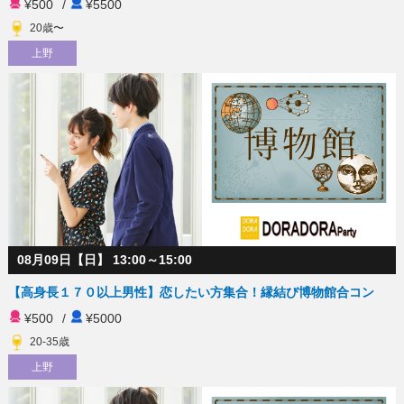
¥500
/
¥5500
20歳〜
上野
08月09日【日】 13:00～15:00
【高身長１７０以上男性】恋したい方集合！縁結び博物館合コン
¥500
/
¥5000
20-35歳
上野