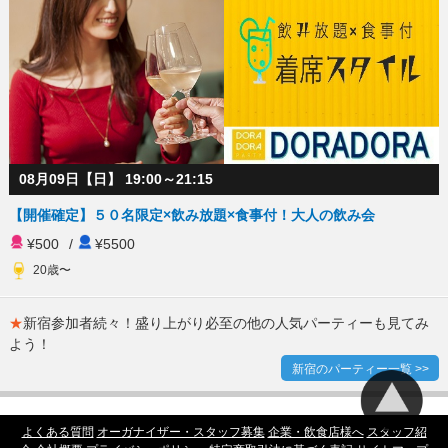
08月09日【日】 19:00～21:15
【開催確定】５０名限定×飲み放題×食事付！大人の飲み会
¥500
/
¥5500
20歳〜
★
新宿参加者続々！盛り上がり必至の他の人気パーティーも見てみ
よう！
新宿のパーティー一覧 >>
よくある質問
オーガナイザー・スタッフ募集
企業・飲食店様へ
スタッフ紹