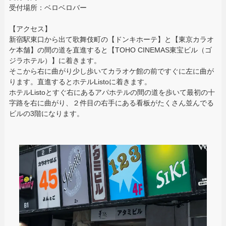
受付場所：ベロベロバー
【アクセス】
新宿駅東口から出て歌舞伎町の【ドンキホーテ】と【東京カラオ
ケ本舗】の間の道を直進すると【TOHO CINEMAS東宝ビル（ゴ
ジラホテル）】に着きます。
そこから右に曲がり少し歩いてカラオケ館の前ですぐに左に曲が
ります。直進するとホテルListoに着きます。
ホテルListoとすぐ右にあるアパホテルの間の道を歩いて最初の十
字路を右に曲がり、２件目の右手にある看板がたくさん並んでる
ビルの3階になります。