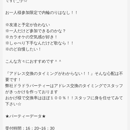
です(^_-)-☆
お一人様参加限定で内輪のりはなし！！
※友達と予定が合わない
※一人だけど参加できるのかな？
※カラオケの空気感が好き！
※しゃべり下手なんだけど歌なら！！
※のど自慢したい！
こんな方々におすすめです＾＾
『アドレス交換のタイミングがわからない！！』そんな心配は不
要です！
弊社ドラドラパーティーはアドレス交換のタイミングでスタッフ
がきっかけを作っております
おかげ様で交換率はほぼ１００％！！スタッフに身を任せてみて
下さい☆
★パーティーデータ★
受付時間：16：20~16：30