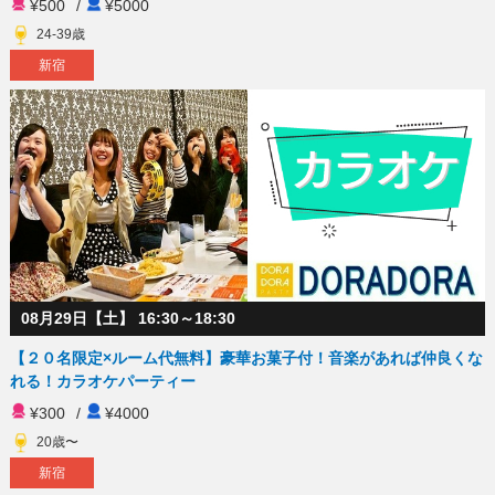
¥500
/
¥5000
24-39歳
新宿
08月29日【土】 16:30～18:30
【２０名限定×ルーム代無料】豪華お菓子付！音楽があれば仲良くな
れる！カラオケパーティー
¥300
/
¥4000
20歳〜
新宿