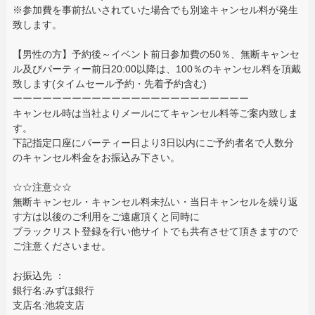
※参加費を事前払いされていた場合でも別途キャンセル料が発生
致します。
【男性の方】予約後～イベント前日参加費の50％、無断キャンセ
ル及びパーティー前日20:00以降は、100％のキャンセル料を頂戴
致します(タイムセール予約・先着予約含む)
ーーーーーーーーーーーーーーーーーーーーーーーー
キャンセル時は当社よりメールにてキャンセル料等ご案内致しま
す。
下記指定口座にパーティー日より3日以内にご予約者名で人数分
のキャンセル料金をお振込み下さい。
☆☆注意☆☆
無断キャンセル・キャンセル料未払い・当日キャンセルを繰り返
す方は以後のご利用をご遠慮頂くと同時に
ブラックリスト登録を行い他サイトでも共有させて頂きますので
ご注意くださいませ。
お振込先 ：
銀行名:みずほ銀行
支店名:池袋支店