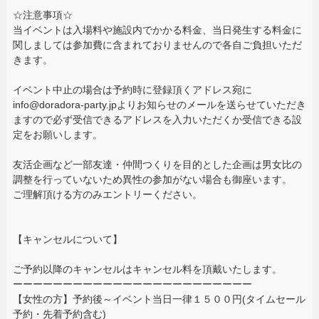
☆注意事項☆
当イベントは入場料や施設内でかかる料金、当日発生する料金に
関しましては参加費に含まれておりませんので各自ご負担いただ
きます。
イベント中止の場合は予約時に登録頂くアドレス宛に
info@doradora-party.jpよりお知らせのメールを送らせていただき
ますので必ず受信できるアドレスを入力いただくか受信できる設
定をお願いします。
友活企画など一部友達・仲間つくりを目的とした企画は男女比の
調整を行っていないため異性の参加がない場合も御座います。
ご理解頂ける方のみエントリーください。
【キャンセルについて】
ご予約以降のキャンセルはキャンセル料を頂戴いたします。
ーーーーーーーーーーーーーーーーーーーーーーーー
【女性の方】予約後～イベント当日一律１５００円(タイムセール
予約・先着予約含む)