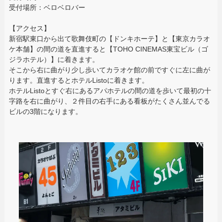
受付場所：ベロベロバー
【アクセス】
新宿駅東口から出て歌舞伎町の【ドンキホーテ】と【東京カラオ
ケ本舗】の間の道を直進すると【TOHO CINEMAS東宝ビル（ゴ
ジラホテル）】に着きます。
そこから右に曲がり少し歩いてカラオケ館の前ですぐに左に曲が
ります。直進するとホテルListoに着きます。
ホテルListoとすぐ右にあるアパホテルの間の道を歩いて最初の十
字路を右に曲がり、２件目の右手にある看板がたくさん並んでる
ビルの3階になります。