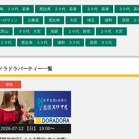
寿 ３０代 若者
恵比寿 ２０代 若者
３０代 若者
３０代 若者
ハロウィン
公務員
恵比寿
大宮
埼玉
浦和
原宿 ２
代官山
３０代 大宮
池袋
２０代 新宿
２０代 大宮
 ２０代
恵比寿 ３０代
浦和 ３０代
原宿 ３０代
ドラドラパーティー一覧
新宿
2026-07-12 【日】 19:00〜