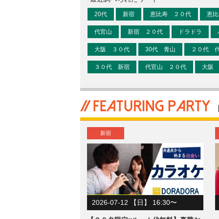
20代
新宿
恵比寿 ２０代
恵比
代官山
新宿 ２０代
ドラドラ
大阪 ３０代
30代 青山
２０代 
３０代 新宿
代官山 ２０代
大阪
新宿
2026-07-12 【日】 16:30〜