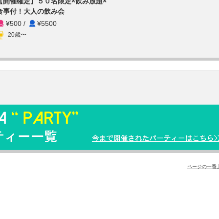
【開催確定】５０名限定×飲み放題×
食事付！大人の飲み会
¥500
/
¥5500
20歳〜
ページの一番