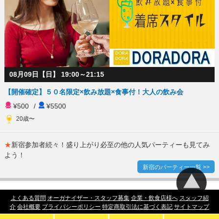
08月09日【日】 19:00～21:15
【開催確定】５０名限定×飲み放題×食事付！大人の飲み会
¥500
/
¥5500
20歳〜
★
新宿参加者続々！盛り上がり必至の他の人気パーティーも見てみ
よう！
新宿のパーティー一覧 >>
よくある質問
オーガナイザー・スタッフ募集
企業・飲食店様へ
スタッフ紹
介
会社概要
プライバシーポリシー
特定商取引法に基づく表記
サイトマップ