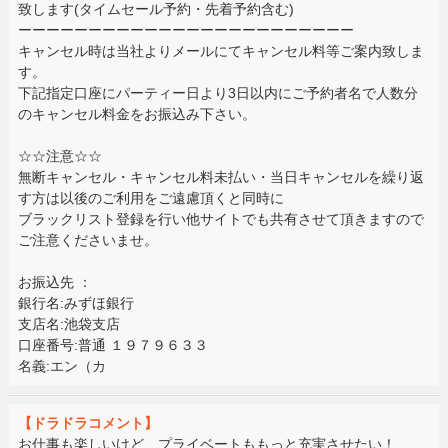
致します(タイムセール予約・先着予約含む)
ーーーーーーーーーーーーーーーーーーーーーーーー
キャンセル時は当社よりメールにてキャンセル料等ご案内致しま
す。
下記指定口座にパーティー日より3日以内にご予約者名で人数分
のキャンセル料金をお振込み下さい。
☆☆注意☆☆
無断キャンセル・キャンセル料未払い・当日キャンセルを繰り返
す方は以後のご利用をご遠慮頂くと同時に
ブラックリスト登録を行い他サイトでも共有させて頂きますので
ご注意くださいませ。
お振込先 ：
銀行名:みずほ銀行
支店名:池袋支店
口座番号:普通 １９７９６３３
名義:エン（カ
【ドラドラコメント】
お仕事も楽しいけど、プライベートももっと充実させたい！