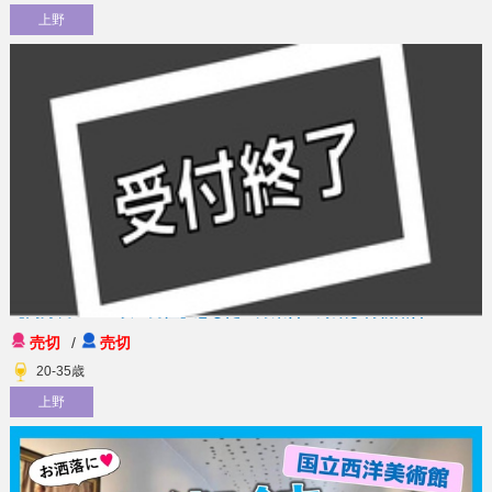
上野
08月09日【日】 13:00～15:00
【高身長１７０以上男性】恋したい方集合！縁結び博物館合コン
売切
/
売切
20-35歳
上野