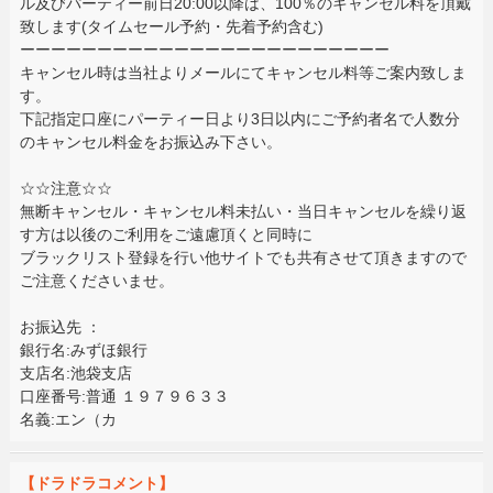
ル及びパーティー前日20:00以降は、100％のキャンセル料を頂戴
致します(タイムセール予約・先着予約含む)
ーーーーーーーーーーーーーーーーーーーーーーーー
キャンセル時は当社よりメールにてキャンセル料等ご案内致しま
す。
下記指定口座にパーティー日より3日以内にご予約者名で人数分
のキャンセル料金をお振込み下さい。
☆☆注意☆☆
無断キャンセル・キャンセル料未払い・当日キャンセルを繰り返
す方は以後のご利用をご遠慮頂くと同時に
ブラックリスト登録を行い他サイトでも共有させて頂きますので
ご注意くださいませ。
お振込先 ：
銀行名:みずほ銀行
支店名:池袋支店
口座番号:普通 １９７９６３３
名義:エン（カ
【ドラドラコメント】