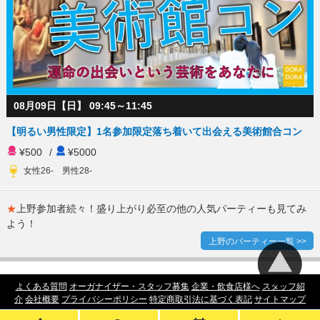
08月09日【日】 09:45～11:45
【明るい男性限定】1名参加限定落ち着いて出会える美術館合コン
¥500
/
¥5000
女性26- 男性28-
★
上野参加者続々！盛り上がり必至の他の人気パーティーも見てみ
よう！
上野のパーティー一覧 >>
よくある質問
オーガナイザー・スタッフ募集
企業・飲食店様へ
スタッフ紹
介
会社概要
プライバシーポリシー
特定商取引法に基づく表記
サイトマップ