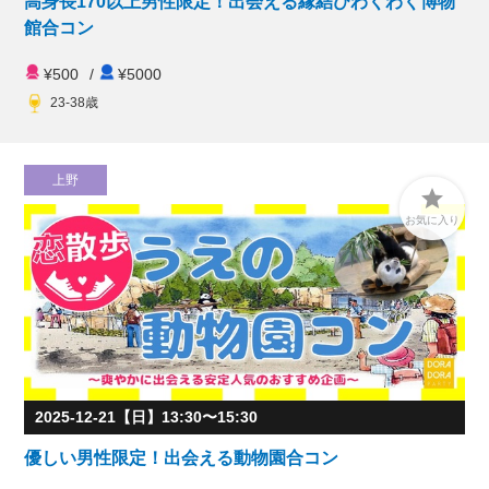
高身長170以上男性限定！出会える縁結びわくわく博物
館合コン
¥500
/
¥5000
23-38歳
上野

お気に入り
2025-12-21【日】13:30〜15:30
優しい男性限定！出会える動物園合コン