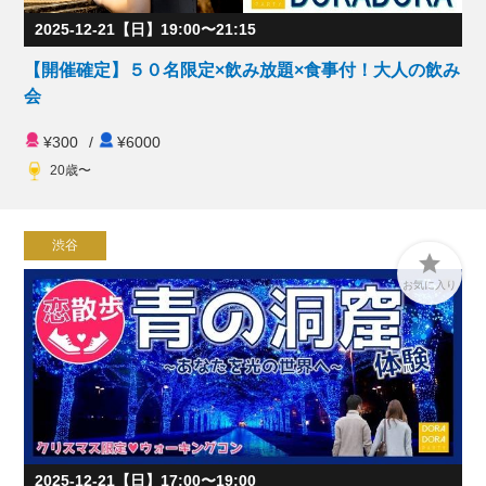
2025-12-21【日】19:00〜21:15
【開催確定】５０名限定×飲み放題×食事付！大人の飲み
会
¥300
/
¥6000
20歳〜
渋谷

お気に入り
2025-12-21【日】17:00〜19:00