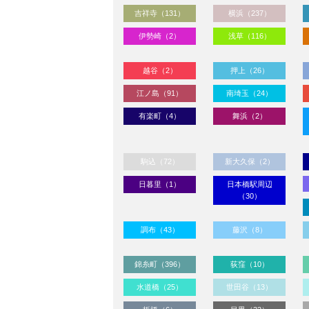
吉祥寺（131）
横浜（237）
伊勢崎（2）
浅草（116）
越谷（2）
押上（26）
江ノ島（91）
南埼玉（24）
有楽町（4）
舞浜（2）
駒込（72）
新大久保（2）
日暮里（1）
日本橋駅周辺
（30）
調布（43）
藤沢（8）
錦糸町（396）
荻窪（10）
水道橋（25）
世田谷（13）