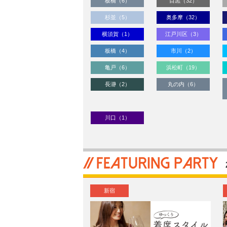
板橋（6）
目黒（32）
杉並（5）
奥多摩（32）
横須賀（1）
江戸川区（3）
板橋（4）
市川（2）
亀戸（6）
浜松町（19）
長瀞（2）
丸の内（6）
川口（1）
新宿