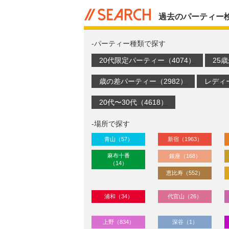
過去のパーティー
-パーティー種類で探す
20代限定パーティー（4074）
25
歳の差パーティー（2982）
レディ
20代〜30代（4618）
-場所で探す
青山（57）
新宿（1963）
麻布十番
銀座（168）
（14）
恵比寿（552）
浦和（34）
代官山（26）
上野（834）
深谷（1）