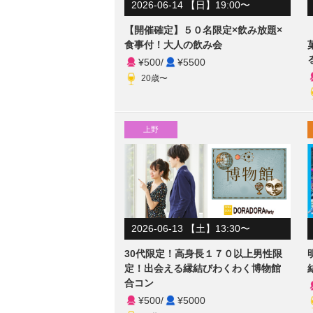
2026-06-14 【日】19:00〜
【開催確定】５０名限定×飲み放題×
食事付！大人の飲み会
¥500
/
¥5500
20歳〜
上野
2026-06-13 【土】13:30〜
30代限定！高身長１７０以上男性限
定！出会える縁結びわくわく博物館
合コン
¥500
/
¥5000