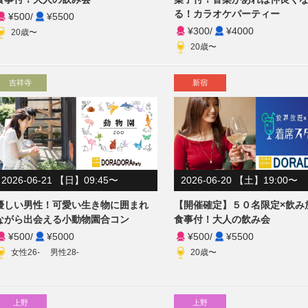
る！カラオケパーティー
¥500
/
¥5500
¥300
/
¥4000
20歳〜
20歳〜
吉祥寺
新宿
2026-06-21 【日】09:45〜
2026-06-20 【土】19:00〜
優しい男性！可愛い生き物に囲まれ
【開催確定】５０名限定×飲み
ながら出会える小動物園合コン
食事付！大人の飲み会
¥500
/
¥5000
¥500
/
¥5500
女性26- 男性28-
20歳〜
上野
上野