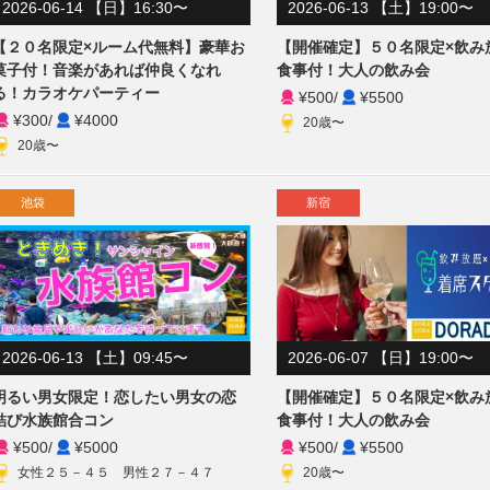
2026-06-14 【日】16:30〜
2026-06-13 【土】19:00〜
【２０名限定×ルーム代無料】豪華お
【開催確定】５０名限定×飲み
菓子付！音楽があれば仲良くなれ
食事付！大人の飲み会
る！カラオケパーティー
¥500
/
¥5500
¥300
/
¥4000
20歳〜
20歳〜
池袋
新宿
2026-06-07 【日】19:00〜
2026-06-13 【土】09:45〜
【開催確定】５０名限定×飲み
明るい男女限定！恋したい男女の恋
食事付！大人の飲み会
結び水族館合コン
¥500
/
¥5500
¥500
/
¥5000
20歳〜
女性２５－４５ 男性２７－４７