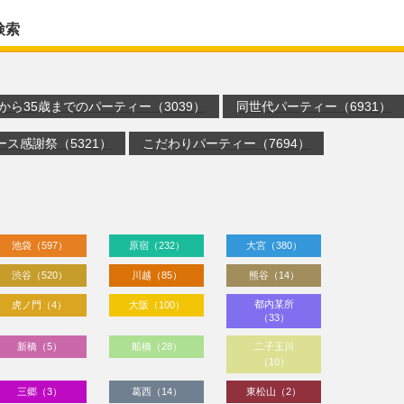
検索
歳から35歳までのパーティー（3039）
同世代パーティー（6931）
ース感謝祭（5321）
こだわりパーティー（7694）
池袋（597）
原宿（232）
大宮（380）
渋谷（520）
川越（85）
熊谷（14）
都内某所
虎ノ門（4）
大阪（100）
（33）
新橋（5）
船橋（28）
二子玉川
（10）
三郷（3）
葛西（14）
東松山（2）