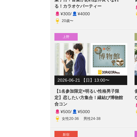
る！カラオケパーティー
¥300
/
¥4000
20歳〜
上野
2026-06-21 【日】13:00〜
【1名参加限定×明るい性格男子限
定】恋したい方集合！縁結び博物館
合コン
¥500
/
¥5000
女性20-36 男性24-38
新宿