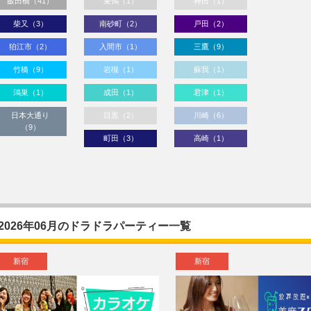
飯田橋（41）
巣鴨（1）
神田（1）
柴又（3）
南砂町（2）
戸田（2）
狛江市（2）
入間市（1）
三鷹（9）
竹橋（9）
岩槻（1）
蘇我（1）
鴻巣（1）
成田（1）
君津（1）
日本大通り
目黒（2）
川崎（6）
（9）
町田（3）
高崎（1）
2026年06月のドラドラパーティー一覧
新宿
新宿