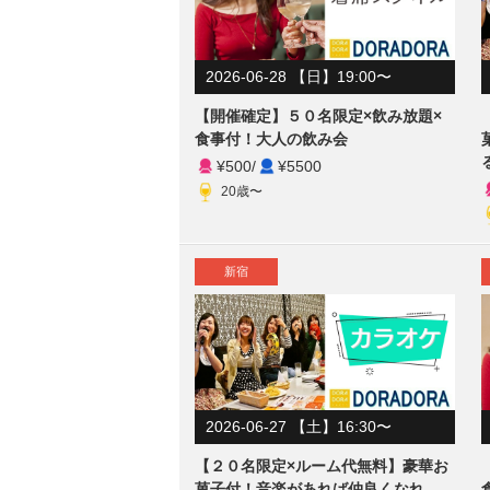
2026-06-28 【日】19:00〜
【開催確定】５０名限定×飲み放題×
食事付！大人の飲み会
¥500
/
¥5500
20歳〜
新宿
2026-06-27 【土】16:30〜
【２０名限定×ルーム代無料】豪華お
菓子付！音楽があれば仲良くなれ