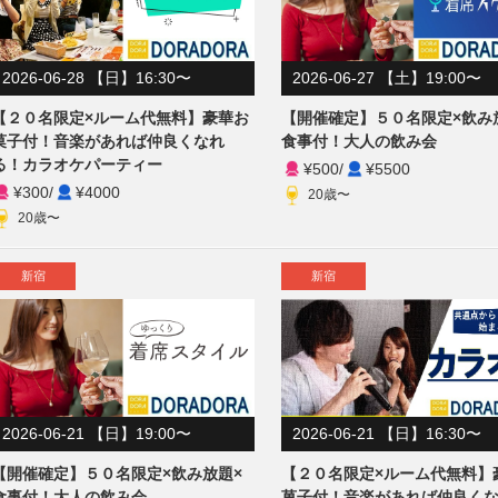
2026-06-28 【日】16:30〜
2026-06-27 【土】19:00〜
【２０名限定×ルーム代無料】豪華お
【開催確定】５０名限定×飲み
菓子付！音楽があれば仲良くなれ
食事付！大人の飲み会
る！カラオケパーティー
¥500
/
¥5500
¥300
/
¥4000
20歳〜
20歳〜
新宿
新宿
2026-06-21 【日】19:00〜
2026-06-21 【日】16:30〜
【開催確定】５０名限定×飲み放題×
【２０名限定×ルーム代無料】
食事付！大人の飲み会
菓子付！音楽があれば仲良く