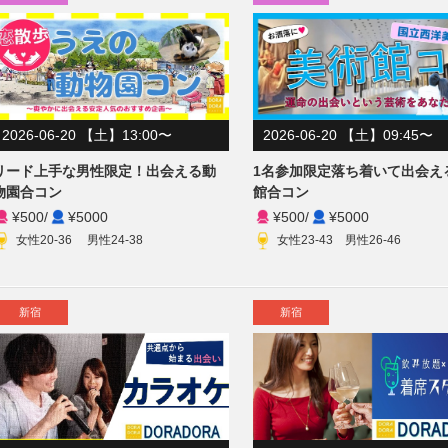
2026-06-20 【土】13:00〜
2026-06-20 【土】09:45〜
リード上手な男性限定！出会える動
1名参加限定落ち着いて出会え
物園合コン
館合コン
¥500
/
¥5000
¥500
/
¥5000
女性20-36 男性24-38
女性23-43 男性26-46
新宿
新宿